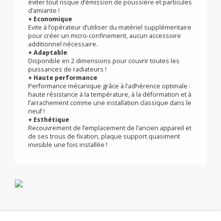
+ Entièrement sécurisé
Le remplacement peut être réalisé en milieu occupé
par les habitants sans risque d’émission de poussière !
+ Sans réutilisation des trous de fixation existants
ni perçage !
®
SAFFIX
ne nécessite aucune vis ni cheville
additionnelle pour la fixation au mur : les trous de
perçage de l’ancien appareil ne sont pas réutilisés pour
éviter tout risque d’émission de poussière et particules
d’amiante !
+ Economique
Evite à l’opérateur d’utiliser du matériel supplémentaire
pour créer un micro-confinement, aucun accessoire
additionnel nécessaire.
+ Adaptable
Disponible en 2 dimensions pour couvrir toutes les
puissances de radiateurs !
+ Haute performance
Performance mécanique grâce à l’adhérence optimale :
haute résistance à la température, à la déformation et à
l’arrachement comme une installation classique dans le
neuf !
+ Esthétique
Recouvrement de l’emplacement de l’ancien appareil et