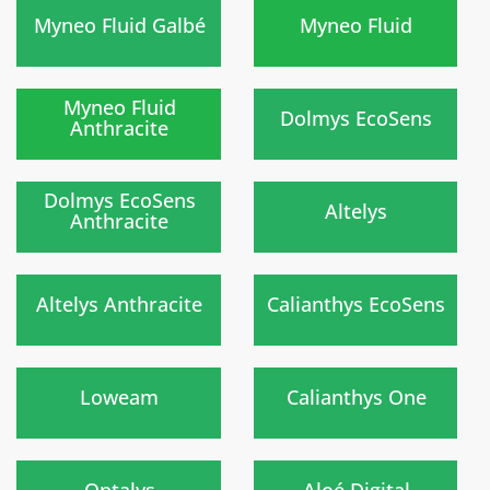
)
)
Myneo Fluid Galbé
Myneo Fluid
)
)
Myneo Fluid
Dolmys EcoSens
Anthracite
Nouveau
)
)
Dolmys EcoSens
Altelys
Anthracite
Nouveau
)
)
Altelys Anthracite
Calianthys EcoSens
Nouveau
)
)
Loweam
Calianthys One
)
)
Optalys
Aloé Digital