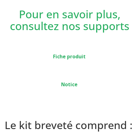
de ses trous de fixation, plaque support quasiment
invisible une fois installée !
Pour en savoir plus,
consultez nos supports
Fiche produit
Notice
Le kit breveté comprend :