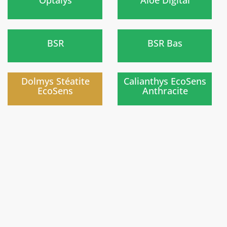
)
)
BSR
BSR Bas
)
)
Dolmys Stéatite
Calianthys EcoSens
EcoSens
Anthracite