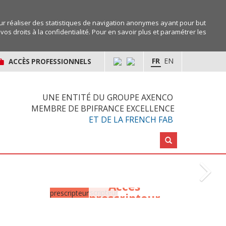
r réaliser des statistiques de navigation anonymes ayant pour but
os droits à la confidentialité. Pour en savoir plus et paramétrer les
FR
EN
ACCÈS PROFESSIONNELS
UNE ENTITÉ DU GROUPE AXENCO
MEMBRE DE BPIFRANCE EXCELLENCE
ET DE LA FRENCH FAB
Rechercher :
Accès
prescripteur