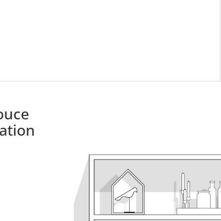
douce
ation