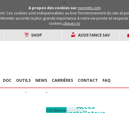
X
A propos des cookies sur
neomitis.com
t. Ces cookies sont indispensables au bon fonctionnement du site et pou
Néomitis accorde la plus grande importance à votre vie privée et respecte v
cookies,
cliquez ici
SHOP
ASSISTANCE SAV
DOC
OUTILS
NEWS
CARRIÈRES
CONTACT
FAQ
es pour le confort
ique
Accès
 de la facture
installateur
tique