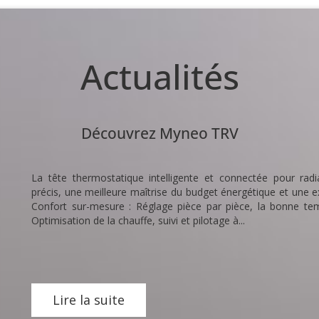
Actualités
Découvrez Myneo TRV
La tête thermostatique intelligente et connectée pour radi
précis, une meilleure maîtrise du budget énergétique et une
Confort sur-mesure : Réglage pièce par pièce, la bonne t
Optimisation de la chauffe, suivi et pilotage à...
Lire la suite