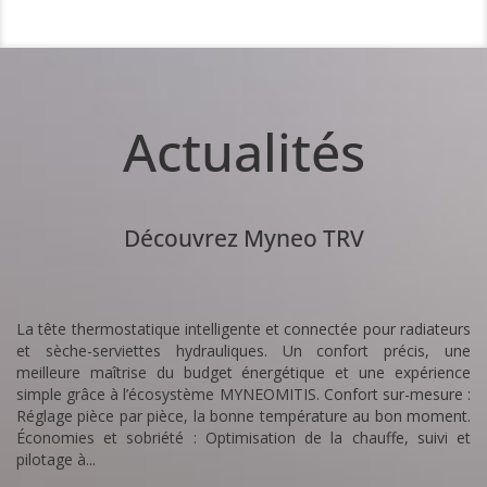
Actualités
Découvrez Myneo TRV
La tête thermostatique intelligente et connectée pour radiateurs
et sèche-serviettes hydrauliques. Un confort précis, une
meilleure maîtrise du budget énergétique et une expérience
simple grâce à l’écosystème MYNEOMITIS. Confort sur-mesure :
Réglage pièce par pièce, la bonne température au bon moment.
Économies et sobriété : Optimisation de la chauffe, suivi et
pilotage à...