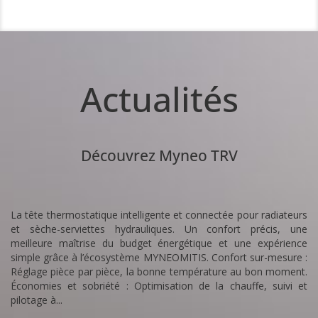
Actualités
Découvrez Myneo TRV
La tête thermostatique intelligente et connectée pour radiateurs
et sèche-serviettes hydrauliques. Un confort précis, une
meilleure maîtrise du budget énergétique et une expérience
simple grâce à l’écosystème MYNEOMITIS. Confort sur-mesure :
Réglage pièce par pièce, la bonne température au bon moment.
Économies et sobriété : Optimisation de la chauffe, suivi et
pilotage à...