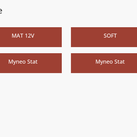
e
eau
Nouveau
)
)
MAT 12V
SOFT
)
)
Myneo Stat
Myneo Stat