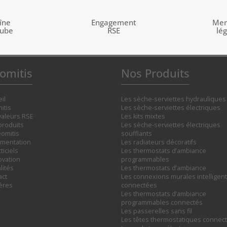
îne
Engagement
Men
tube
RSE
lé
omitis
Nos Produits
il
Les sèche-serviettes hydrauliques
itis
Les sèche-serviettes électriques
valeurs RSE
Les kits mixtes
produits
Les sèche-serviettes électriques
omitis
soufflants
mentation
Les radiateurs décoratifs
ticiels
Les thermostats d’ambiance
ovation
programmables
lités
Les thermostats d’ambiance
act
Les connexions murales intelligent
ières
connectées
Les thermostats d’ambiance
programmables connectés
Les passerelles sans fil
Les têtes thermostatiques connec