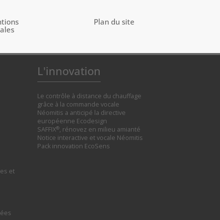
tions
Plan du site
gales
L'innovation
Le contrôle à distance du chauffage
grâce à la commande vocale
Néomitis a anticipé la directive
européenne Ecodesign
®
SAFFIX
, rénovez en milieu amianté
Notice interactive et vocale Néomitis
Pack innovation EcoSens
es et
tées