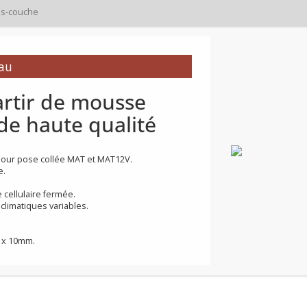
s-couche
ouveau
 partir de mousse
ée de haute qualité
triques pour pose collée MAT et MAT12V.
t élevée.
tructure cellulaire fermée.
itions climatiques variables.
50 x 600 x 10mm.