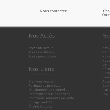
Nous contacter
Cha
You
Nos Accès
Ne
Accès utilisateur
Accue
Accès installateur
Néom
Accès prescripteur
Nos 
Nos 
Myne
Nos Liens
Docu
Didac
L’inn
Mentions légales
Actua
Politique de protection
Cont
des données personnelles
Carr
Informations sur les cookies
FAQ
Conditions générales de vente
Engagement RSE
Chaîne Youtube