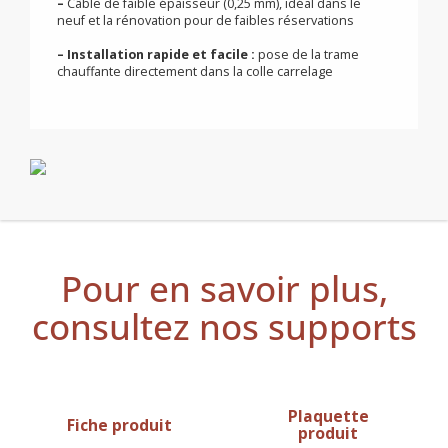
agréé plancher chauffant
–
Puissance surfacique 100W/m², largeur de la trame
500mm
–
Treillis en fibre de verre auto-collant pour une
pose rapide et facile
–
Câble de faible épaisseur (0,25 mm), idéal dans le
neuf et la rénovation pour de faibles réservations
–
Installation rapide et facile :
pose de la trame
chauffante directement dans la colle carrelage
Pour en savoir plus,
consultez nos supports
Plaquette
Fiche produit
produit