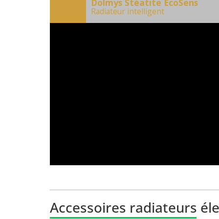
Dolmys Stéatite EcoSens
Radiateur intelligent
Accessoires radiateurs él