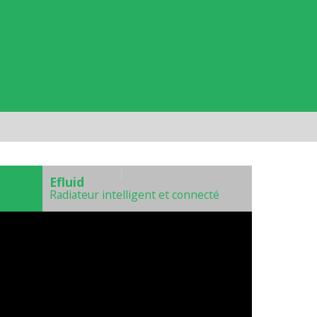
)
Efluid
Radiateur intelligent et connecté