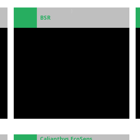
)
BSR
)
Calianthys EcoSens