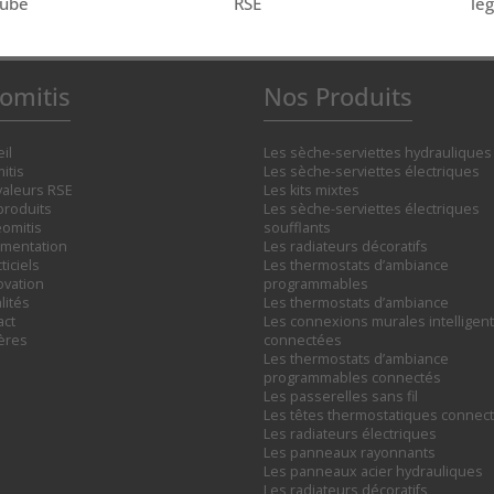
tube
RSE
lé
omitis
Nos Produits
il
Les sèche-serviettes hydrauliques
itis
Les sèche-serviettes électriques
valeurs RSE
Les kits mixtes
produits
Les sèche-serviettes électriques
omitis
soufflants
mentation
Les radiateurs décoratifs
ticiels
Les thermostats d’ambiance
ovation
programmables
lités
Les thermostats d’ambiance
act
Les connexions murales intelligent
ières
connectées
Les thermostats d’ambiance
programmables connectés
Les passerelles sans fil
Les têtes thermostatiques connec
Les radiateurs électriques
Les panneaux rayonnants
Les panneaux acier hydrauliques
Les radiateurs décoratifs