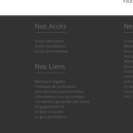
You
Nos Accès
Ne
Accès utilisateur
Accue
Accès installateur
Néom
Accès prescripteur
Nos 
Nos 
Myne
Nos Liens
Docu
Didac
L’inn
Mentions légales
Actua
Politique de protection
Cont
des données personnelles
Carr
Informations sur les cookies
FAQ
Conditions générales de vente
Engagement RSE
Chaîne Youtube
Le groupe Axenco