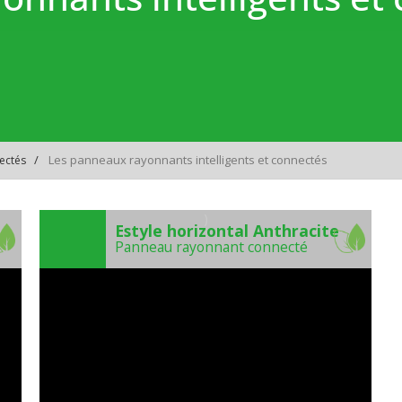
Les panneaux rayonnants intelligents et connectés
nectés
)
Estyle horizontal Anthracite
Panneau rayonnant connecté