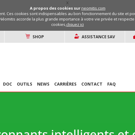
X
A propos des cookies sur
neomitis.com
t. Ces cookies sont indispensables au bon fonctionnement du site et pou
Néomitis accorde la plus grande importance à votre vie privée et respecte v
cookies,
cliquez ici
SHOP
ASSISTANCE SAV
DOC
OUTILS
NEWS
CARRIÈRES
CONTACT
FAQ
onnants intelligents et