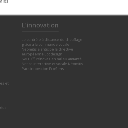
gales
L'innovation
Le contrôle à distance du chauffage
grâce à la commande vocale
Néomitis a anticipé la directive
européenne Ecodesign
®
SAFFIX
, rénovez en milieu amianté
Notice interactive et vocale Néomitis
Pack innovation EcoSens
es et
tées