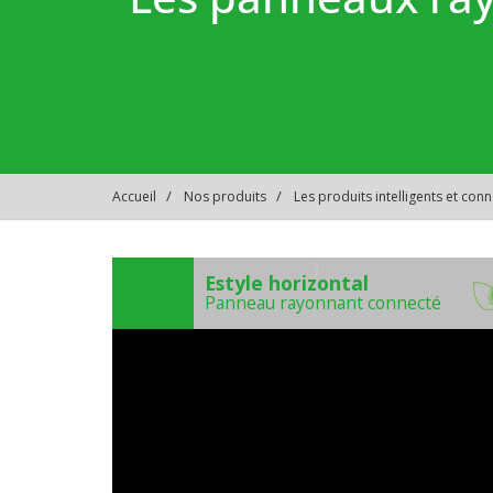
Accueil
Nos produits
Les produits intelligents et con
)
Estyle horizontal
Panneau rayonnant connecté