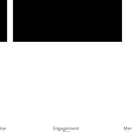
îne
Engagement
Men