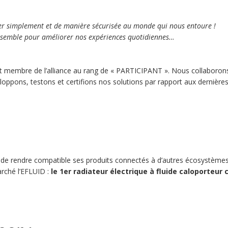
er simplement et de manière sécurisée au monde qui nous entoure !
nsemble pour améliorer nos expériences quotidiennes…
t membre de l’alliance au rang de « PARTICIPANT ». Nous collaborons
oppons, testons et certifions nos solutions par rapport aux dernièr
de rendre compatible ses produits connectés à d’autres écosystèmes
arché l’EFLUID :
le 1er radiateur électrique à fluide caloporteur 