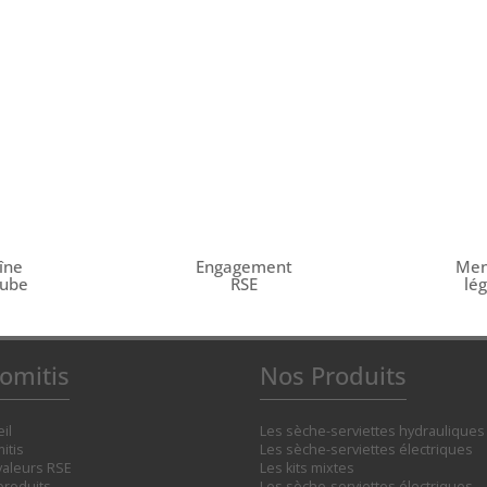
îne
Engagement
Men
tube
RSE
lé
omitis
Nos Produits
il
Les sèche-serviettes hydrauliques
itis
Les sèche-serviettes électriques
valeurs RSE
Les kits mixtes
produits
Les sèche-serviettes électriques