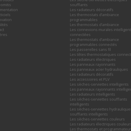
omitis
soufflants
mentation
Les radiateurs décoratifs
ticiels
Les thermostats d’ambiance
ovation
programmables
lités
Les thermostats d’ambiance
act
Les connexions murales intelligent
ières
connectées
Les thermostats d’ambiance
programmables connectés
Les passerelles sans fil
Les têtes thermostatiques connec
Les radiateurs électriques
Les panneaux rayonnants
Les panneaux acier hydrauliques
Les radiateurs décoratifs
Les accessoires et PLV
Les sèches-serviettes intelligents
Les panneaux rayonnants intellige
Les radiateurs intelligents
Les sèches-serviettes soufflants
intelligents
Les sèches-serviettes hydraulique
soufflants intelligents
Les sèches-serviettes couleurs
Les radiateurs électriques couleur
Les thermostats et programmateu