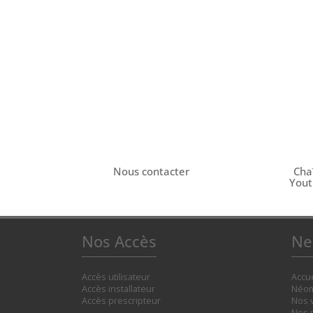
Nous contacter
Cha
You
Nos Accès
Ne
Accès utilisateur
Accue
Accès installateur
Néom
Accès prescripteur
Nos 
Nos 