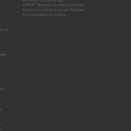
®
SAFFIX
, rénovez en milieu amianté
Notice interactive et vocale Néomitis
Pack innovation EcoSens
es et
tées
nts
s
s
rs