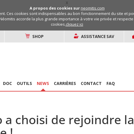
X
A propos des cookies sur
neomitis.com
t. Ces cookies sont indispensables au bon fonctionnement du site et pou
Néomitis accorde la plus grande importance à votre vie privée et respecte v
cookies,
cliquez ici
SHOP
ASSISTANCE SAV
DOC
OUTILS
NEWS
CARRIÈRES
CONTACT
FAQ
a choisi de rejoindre la
e !