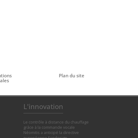
tions
Plan du site
gales
L'innovation
Le contrôle à distance du chauffage
grâce à la commande vocale
Néomitis a anticipé la directive
européenne Ecodesign