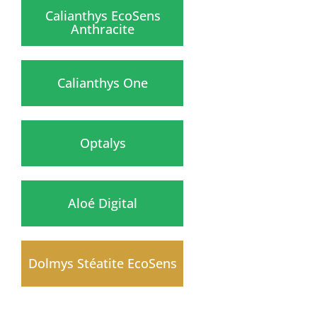
Calianthys EcoSens
Anthracite
Calianthys One
Optalys
Aloé Digital
Dolmys Stéatite EcoSens