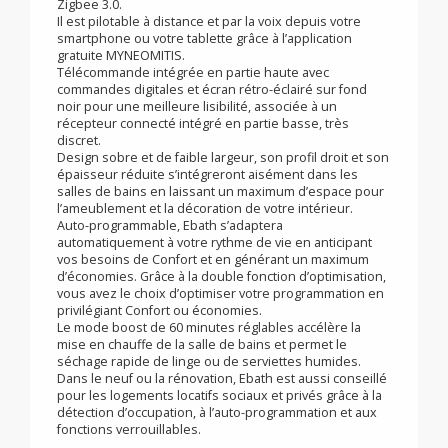
local. Il permet aussi pour le pilotage local (sans
Internet) de l’appareil.
Ebath est un concentré de technologies mises au
service de votre confort et de la baisse de vos
consommations tout en vous simplifiant la vie.
Directement connectable à Internet au travers de la box
de votre opérateur téléphonique, sans autre
accessoire. Et connectable via une BOX IOT utilisant le
Zigbee 3.0.
Il est pilotable à distance et par la voix depuis votre
smartphone ou votre tablette grâce à l’application
gratuite MYNEOMITIS.
Télécommande intégrée en partie haute avec
commandes digitales et écran rétro-éclairé sur fond
noir pour une meilleure lisibilité, associée à un
récepteur connecté intégré en partie basse, très
discret.
Design sobre et de faible largeur, son profil droit et son
épaisseur réduite s’intégreront aisément dans les
salles de bains en laissant un maximum d’espace pour
l’ameublement et la décoration de votre intérieur.
Auto-programmable, Ebath s’adaptera
automatiquement à votre rythme de vie en anticipant
vos besoins de Confort et en générant un maximum