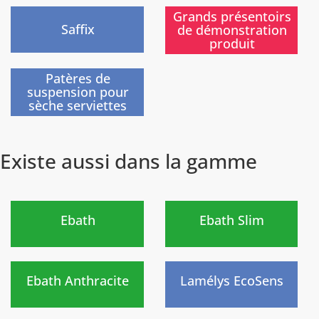
)
)
Grands présentoirs
Saffix
de démonstration
produit
)
Patères de
suspension pour
sèche serviettes
Existe aussi dans la gamme
Nouveau
Nouveau
)
)
Ebath
Ebath Slim
Nouveau
)
)
Ebath Anthracite
Lamélys EcoSens