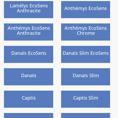
)
)
Lamélys EcoSens
Anthémys EcoSens
Anthracite
)
)
Anthémys EcoSens
Anthémys EcoSens
Anthracite
Chrome
)
)
Danaïs EcoSens
Danaïs Slim EcoSens
)
)
Danaïs
Danaïs Slim
)
)
Captis
Captis Slim
)
)