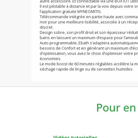
–
Le Bluetooth pour simplifier la mise en se
local (sans Internet) de l’appareil.
Ebath est un concentré de technologies mises 
consommations tout en vous simplifiant la vie.
Directement connectable à Internet au traver
autre accessoire. Et connectable via une BOX IO
Il est pilotable à distance et par la voix depu
l’application gratuite MYNEOMITIS.
Télécommande intégrée en partie haute avec c
noir pour une meilleure lisibilité, associée à
discret.
Design sobre, son profil droit et son épaisseu
bains en laissant un maximum d’espace pour l
Auto-programmable, Ebath s’adaptera automat
besoins de Confort et en générant un maximu
d’optimisation, vous avez le choix d’optimiser
économies.
Le mode boost de 60 minutes réglables accélèr
Pour en 
séchage rapide de linge ou de serviettes hum
Vidéos tutorielles