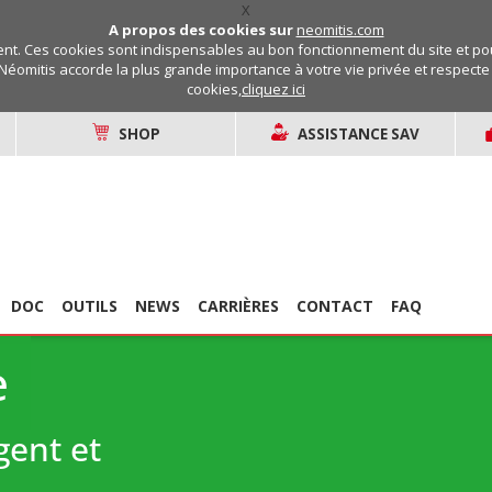
X
A propos des cookies sur
neomitis.com
t. Ces cookies sont indispensables au bon fonctionnement du site et pou
Néomitis accorde la plus grande importance à votre vie privée et respecte v
cookies,
cliquez ici
SHOP
ASSISTANCE SAV
DOC
OUTILS
NEWS
CARRIÈRES
CONTACT
FAQ
e
gent et