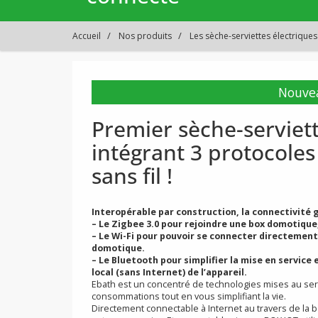
Accueil
Nos produits
Les sèche-serviettes électriques
N
Premier sèche-serv
intégrant 3 protoc
sans fil !
Interopérable par construction, la connect
–
Le Zigbee 3.0 pour rejoindre une box dom
–
Le Wi-Fi pour pouvoir se connecter dire
domotique.