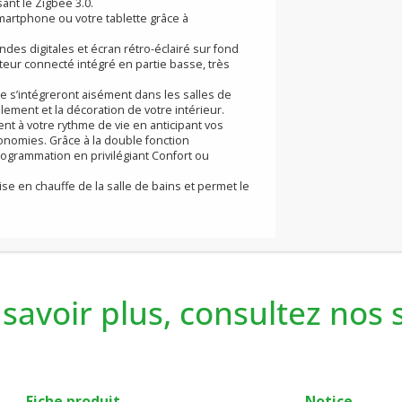
rvice en local. Il permet aussi pour le pilotage
au service de votre confort et de la baisse de vos
s de la box de votre opérateur téléphonique, sans
T utilisant le Zigbee 3.0.
is votre smartphone ou votre tablette grâce à
ommandes digitales et écran rétro-éclairé sur fond
 un récepteur connecté intégré en partie basse, très
r réduite s’intégreront aisément dans les salles de
’ameublement et la décoration de votre intérieur.
iquement à votre rythme de vie en anticipant vos
m d’économies. Grâce à la double fonction
 votre programmation en privilégiant Confort ou
e la mise en chauffe de la salle de bains et permet le
savoir plus, consultez nos
ides.
Fiche produit
Notice