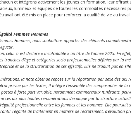
acun et intégrons activement les jeunes en formation, leur offrant 
acieux, lumineux et équipés de toutes les commodités nécessaires po
travail ont été mis en place pour renforcer la qualité de vie au travail et
ex Égalité Femmes Hommes
é Femmes Hommes, nous souhaitons apporter des éléments complémentaire
vigueur.
on, celui-ci est déclaré « incalculable » au titre de l’année 2025. En effet
 tranches d’âge et catégories socio professionnelles définies par la m
ntreprise et de la structuration de ses effectifs. Elle ne traduit pas en 
unérations, la note obtenue repose sur la répartition par sexe des dix r
l prévue par les textes, il intègre l’ensemble des composantes de la r
s postes à forte part variable, notamment commerciaux itinérants, pe
i ces dix plus hautes rémunérations s’explique par la structure actuelle
égalité professionnelle entre les femmes et les hommes. Elle poursuit s
arantir l’égalité de traitement en matière de recrutement, d’évolution p