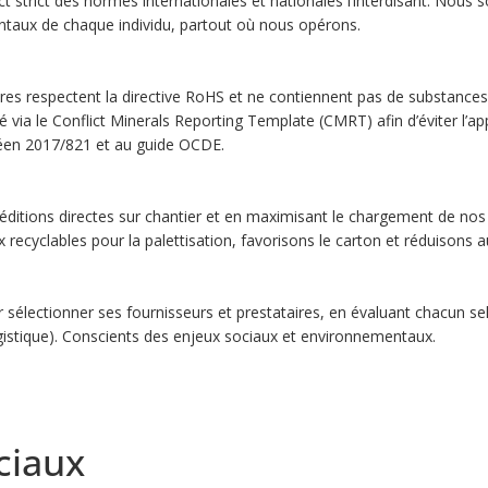
t strict des normes internationales et nationales l’interdisant. Nous s
ntaux de chaque individu, partout où nous opérons.
es respectent la directive RoHS et ne contiennent pas de substance
é via le Conflict Minerals Reporting Template (CMRT) afin d’éviter l
éen 2017/821 et au guide OCDE.
péditions directes sur chantier et en maximisant le chargement de nos
recyclables pour la palettisation, favorisons le carton et réduisons a
sélectionner ses fournisseurs et prestataires, en évaluant chacun sel
ogistique). Conscients des enjeux sociaux et environnementaux.
ciaux