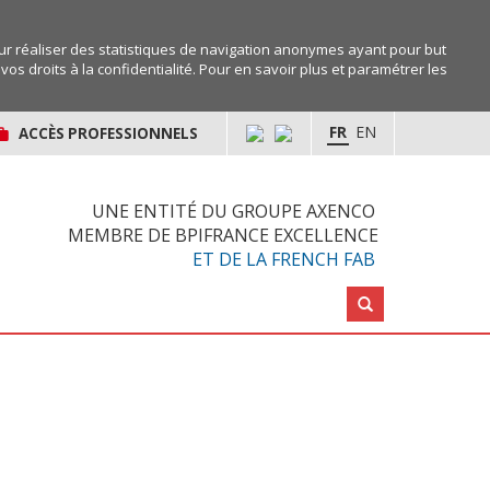
r réaliser des statistiques de navigation anonymes ayant pour but
os droits à la confidentialité. Pour en savoir plus et paramétrer les
FR
EN
ACCÈS PROFESSIONNELS
UNE ENTITÉ DU GROUPE AXENCO
MEMBRE DE BPIFRANCE EXCELLENCE
ET DE LA FRENCH FAB
Rechercher :