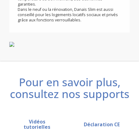
mise en chauffe de la salle de bains et permet le
séchage rapide de linge ou de serviettes humides.
La sécurité enfants est intégrée aux commandes,
aucune modification involontaire n’est possible quand
le verrouillage clavier est actif.
Le sèche-serviettes Danaïs Slim est également
programmable à distance par fil pilote, la bonne
température au bon moment, des économies
garanties.
Dans le neuf ou la rénovation, Danaïs Slim est aussi
conseillé pour les logements locatifs sociaux et privés
grâce aux fonctions verrouillables.
Pour en savoir plus,
consultez nos supports
Vidéos
Déclaration CE
tutorielles