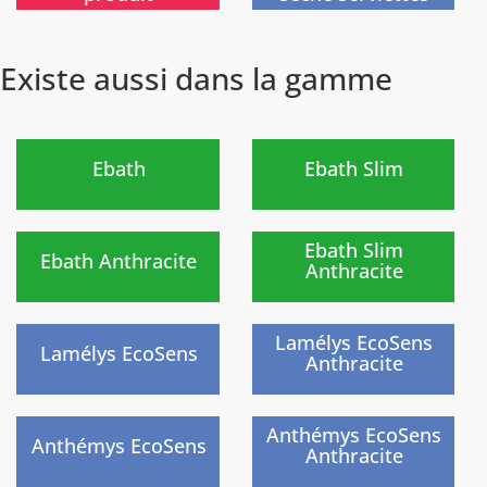
Existe aussi dans la gamme
Nouveau
Nouveau
)
)
Ebath
Ebath Slim
Nouveau
Nouveau
)
)
Ebath Slim
Ebath Anthracite
Anthracite
)
)
Lamélys EcoSens
Lamélys EcoSens
Anthracite
)
)
Anthémys EcoSens
Anthémys EcoSens
Anthracite