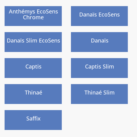
)
)
Anthémys EcoSens
Danaïs EcoSens
Chrome
)
)
Danaïs Slim EcoSens
Danaïs
)
)
Captis
Captis Slim
)
)
Thinaé
Thinaé Slim
Nouveau
)
Saffix