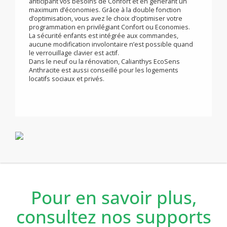
un maximum d’espace pour l’ameublement et la
décoration de votre intérieur.
Intuitives, les commandes sont placées en partie haute,
associées à un afficheur rétro-éclairé blanc
garantissant une parfaite lisibilité des informations et
protégées par un couvercle translucide.
Auto-programmable,Calianthys EcoSens Anthracite
s’adaptera automatiquement à votre rythme de vie en
anticipant vos besoins de Confort et en générant un
maximum d’économies. Grâce à la double fonction
d’optimisation, vous avez le choix d’optimiser votre
programmation en privilégiant Confort ou Economies.
La sécurité enfants est intégrée aux commandes,
aucune modification involontaire n’est possible quand
le verrouillage clavier est actif.
Dans le neuf ou la rénovation, Calianthys EcoSens
Anthracite est aussi conseillé pour les logements
locatifs sociaux et privés.
Pour en savoir plus,
consultez nos supports