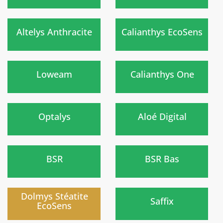
Nouveau
)
)
Altelys Anthracite
Calianthys EcoSens
Nouveau
)
)
Loweam
Calianthys One
)
)
Optalys
Aloé Digital
)
)
BSR
BSR Bas
Nouveau
)
)
Dolmys Stéatite
Saffix
EcoSens