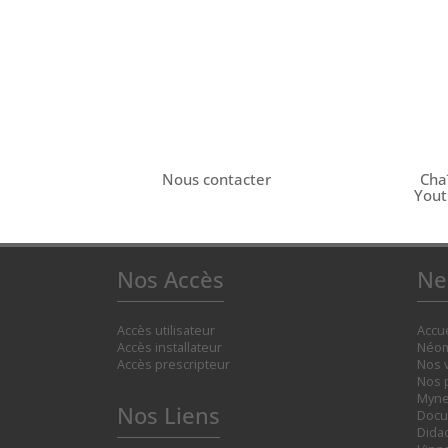
Nous contacter
Cha
You
Nos Accès
Ne
Accès utilisateur
Accue
Accès installateur
Néom
Accès prescripteur
Nos 
Nos 
Myne
Nos Liens
Docu
Didac