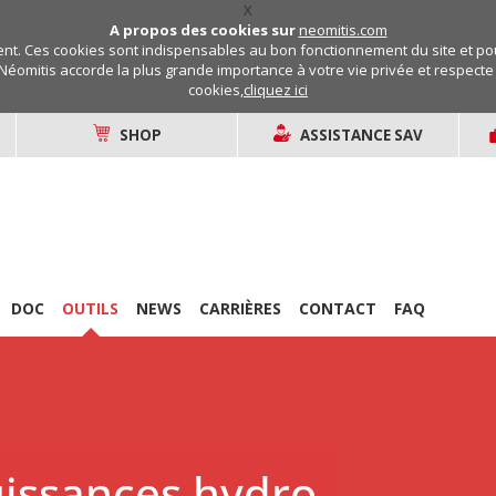
X
A propos des cookies sur
neomitis.com
t. Ces cookies sont indispensables au bon fonctionnement du site et pou
Néomitis accorde la plus grande importance à votre vie privée et respecte v
cookies,
cliquez ici
SHOP
ASSISTANCE SAV
DOC
OUTILS
NEWS
CARRIÈRES
CONTACT
FAQ
uissances hydro