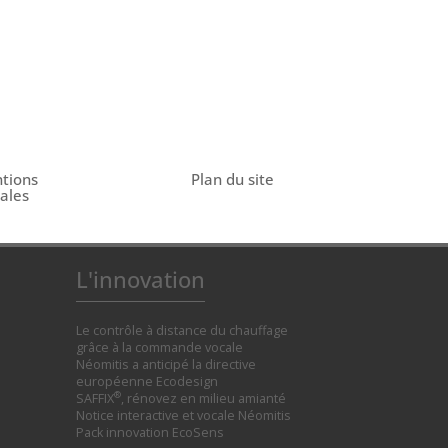
tions
Plan du site
gales
L'innovation
Le contrôle à distance du chauffage
grâce à la commande vocale
Néomitis a anticipé la directive
européenne Ecodesign
®
SAFFIX
, rénovez en milieu amianté
Notice interactive et vocale Néomitis
Pack innovation EcoSens