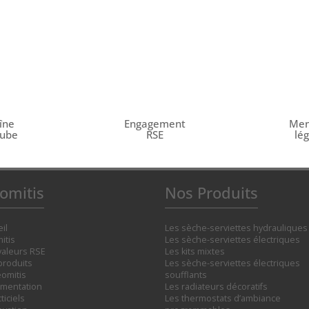
îne
Engagement
Men
tube
RSE
lé
omitis
Nos Produits
il
Les sèche-serviettes hydrauliques
itis
Les sèche-serviettes électriques
valeurs RSE
Les kits mixtes
produits
Les sèche-serviettes électriques
omitis
soufflants
mentation
Les radiateurs décoratifs
ticiels
Les thermostats d’ambiance