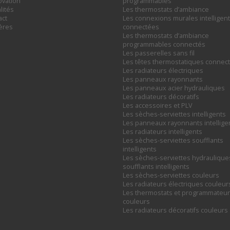
ovation
programmables
lités
Les thermostats d’ambiance
act
Les connexions murales intelligent
ières
connectées
Les thermostats d’ambiance
programmables connectés
Les passerelles sans fil
Les têtes thermostatiques connec
Les radiateurs électriques
Les panneaux rayonnants
Les panneaux acier hydrauliques
Les radiateurs décoratifs
Les accessoires et PLV
Les sèches-serviettes intelligents
Les panneaux rayonnants intellige
Les radiateurs intelligents
Les sèches-serviettes soufflants
intelligents
Les sèches-serviettes hydraulique
soufflants intelligents
Les sèches-serviettes couleurs
Les radiateurs électriques couleur
Les thermostats et programmateu
couleurs
Les radiateurs décoratifs couleurs