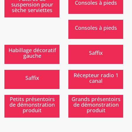
Consoles à pieds
suspension pour
sèche serviettes
)
Consoles à pieds
)
)
Habillage décoratif
Saffix
gauche
Nouveau
)
)
Récepteur radio 1
Saffix
canal
)
)
Petits présentoirs
Grands présentoirs
de démonstration
de démonstration
produit
produit