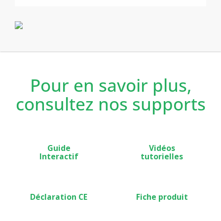
verrouillage par code PIN, verrouillage clavier.
Le radiateur Aloé Digital est également programmable à
distance par fil pilote, la bonne température au bon
moment, des économies garanties.
Dans le neuf ou la rénovation, Aloé digital est aussi
conseillé pour les logements locatifs sociaux et privés
grâce aux fonctions verrouillables.
Pour en savoir plus,
consultez nos supports
Guide
Vidéos
Interactif
tutorielles
Déclaration CE
Fiche produit