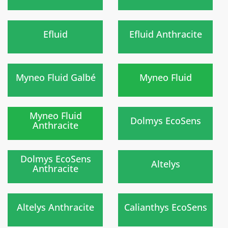
Nouveau
Nouveau
)
)
Efluid
Efluid Anthracite
)
)
Myneo Fluid Galbé
Myneo Fluid
)
)
Myneo Fluid
Dolmys EcoSens
Anthracite
Nouveau
)
)
Dolmys EcoSens
Altelys
Anthracite
Nouveau
)
)
Altelys Anthracite
Calianthys EcoSens