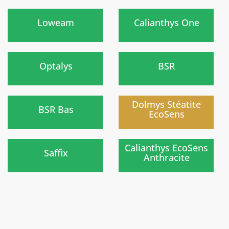
Nouveau
)
)
Loweam
Calianthys One
)
)
Optalys
BSR
)
)
Dolmys Stéatite
BSR Bas
EcoSens
Nouveau
)
)
Calianthys EcoSens
Saffix
Anthracite